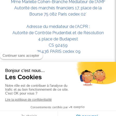
Mme Marielle Cohen-Branche Médiateur de l'AMF
Autorité des marchés financiers 17, place de la
Bourse 75 082 Paris cedex 02`
Adresse du médiateur de l'ACPR :
Autorité de Contrôle Prudentiel et de Résolution
4 place de Budapest
CS 92459
75436 PARIS cedex 09
Bourcier Finances & Gestion de Patrimoine s’engage
à traiter votre réclamation dans les délais suivants :
- dix jours ouvrables maximum à compter de la
réception de la réclamation, pour accuser réception,
sauf si la réponse elle-même est apportée au client
dans ce délai ;
- deux mois maximum entre la date de réception de
la réclamation et la date d’envoi de la réponse au