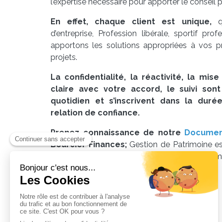
l’expertise nécessaire pour apporter le conseil 
En effet, chaque client est unique,
qu
d’entreprise, Profession libérale, sportif pro
apportons les solutions appropriées à vos p
projets.
La confidentialité, la réactivité, la mis
claire avec votre accord, le suivi so
quotidien et s’inscrivent dans la durée
relation de confiance.
Prenez connaissance de notre
Document
Bourcier Finances;
Gestion de Patrimoine 
Nationale Des Conseillers en Gestion de Patrim