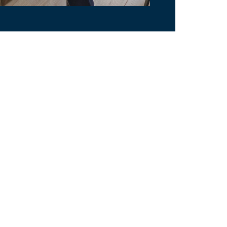
FAIRE APPEL À NOUS
de Patrimoine et nous vous offrons un service à
le conseil personnalisé mettant en place des
e à l’ingénierie patrimonial que vous soyez Chef
ral, Artiste, Sportif professionnel, particulier.
s solutions appropriées à vos préoccupations,