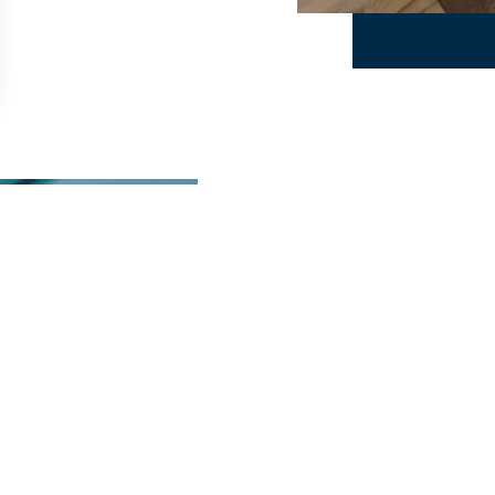
POURQUOI 
?
Spécialiste de la gestion 
haute valeur ajouté par 
stratégies spécifique grâc
d’entreprise, Profession Libé
Afin de vous apporter le